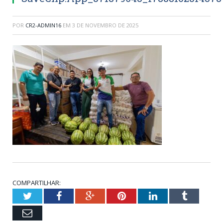
POR
CR2-ADMIN16
EM
3 DE NOVEMBRO DE 2025
COMPARTILHAR:
Twitter
Facebook
Google+
Pinterest
LinkedIn
Tumblr
Email