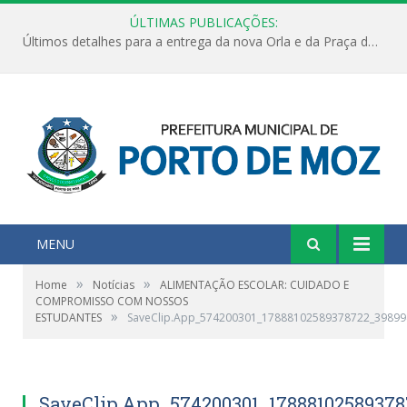
ÚLTIMAS PUBLICAÇÕES:
Últimos detalhes para a entrega da nova Orla e da Praça do Praião
MENU
»
»
Home
Notícias
ALIMENTAÇÃO ESCOLAR: CUIDADO E
COMPROMISSO COM NOSSOS
»
ESTUDANTES
SaveClip.App_574200301_17888102589378722_3989
SaveClip.App_574200301_1788810258937