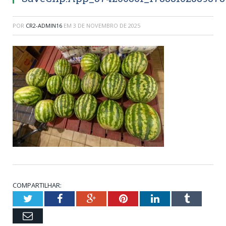
POR
CR2-ADMIN16
EM
3 DE NOVEMBRO DE 2025
COMPARTILHAR:
Twitter
Facebook
Google+
Pinterest
LinkedIn
Tumblr
Email