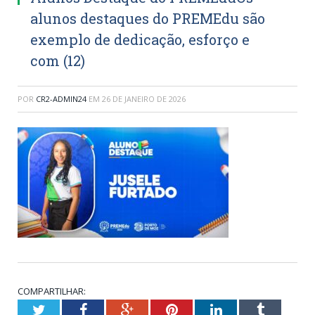
alunos destaques do PREMEdu são
exemplo de dedicação, esforço e
com (12)
POR
CR2-ADMIN24
EM
26 DE JANEIRO DE 2026
COMPARTILHAR:
Twitter
Facebook
Google+
Pinterest
LinkedIn
Tumblr