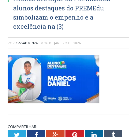
alunos destaques do PREMEdu
simbolizam o empenho e a
excelência na (3)
POR
CR2-ADMIN24
EM
26 DE JANEIRO DE 2026
COMPARTILHAR:
Twitter
Facebook
Google+
Pinterest
LinkedIn
Tumblr