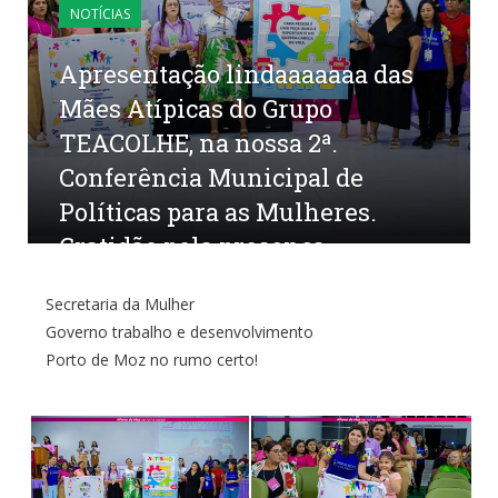
NOTÍCIAS
Apresentação lindaaaaaaa das
Mães Atípicas do Grupo
TEACOLHE, na nossa 2ª.
Conferência Municipal de
Políticas para as Mulheres.
Gratidão pela presença.
por
CR2-ADMIN21
em
3 DE JULHO DE 2025
0
Secretaria da Mulher
COMENTÁRIOS
Governo trabalho e desenvolvimento
Porto de Moz no rumo certo!