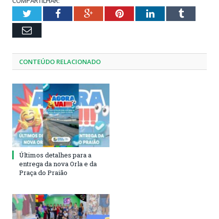
COMPARTILHAR:
Twitter
Facebook
Google+
Pinterest
LinkedIn
Tumblr
Email
CONTEÚDO RELACIONADO
Últimos detalhes para a
entrega da nova Orla e da
Praça do Praião