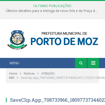
ÚLTIMAS PUBLICAÇÕES:
Últimos detalhes para a entrega da nova Orla e da Praça do Praião
MENU
»
»
Home
Notícias
ATENÇÃO,
»
MEI!
SaveClip.App_708733966_18097737344022473_723231198048
SaveClip.App_708733966_1809773734402