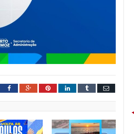
tter
Facebook
Google+
Pinterest
LinkedIn
Tumblr
Email