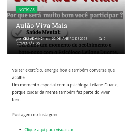
NOTÍCIAS
Aulão Viva Mais
por
CR2-ADMIN24
em
22 DE JANEIRO DE 2026
0
COMENTÁRIOS
Vai ter exercício, energia boa e também conversa que
acolhe.
Um momento especial com a psicóloga Leilane Duarte,
porque cuidar da mente também faz parte do viver
bem.
Postagem no Instagram:
Clique aqui para visualizar