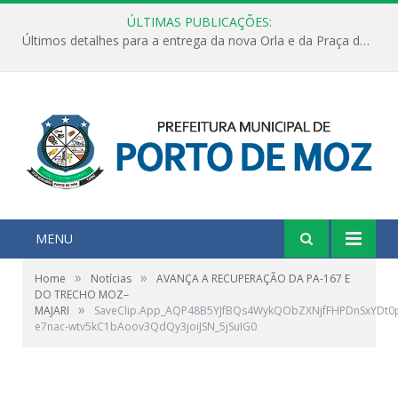
ÚLTIMAS PUBLICAÇÕES:
Últimos detalhes para a entrega da nova Orla e da Praça do Praião
MENU
»
»
Home
Notícias
AVANÇA A RECUPERAÇÃO DA PA-167 E
DO TRECHO MOZ–
»
MAJARI
SaveClip.App_AQP48B5YJfBQs4WykQObZXNjfFHPDnSxYDt0pC
e7nac-wtv5kC1bAoov3QdQy3joiJSN_5jSuIG0