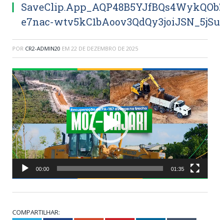
SaveClip.App_AQP48B5YJfBQs4WykQOb
e7nac-wtv5kC1bAoov3QdQy3joiJSN_5jSu
POR
CR2-ADMIN20
EM
22 DE DEZEMBRO DE 2025
Tocador
de
vídeo
00:00
01:35
COMPARTILHAR: