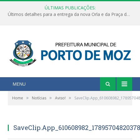
ÚLTIMAS PUBLICAÇÕES:
Últimos detalhes para a entrega da nova Orla e da Praça do Praião
MENU
»
»
»
Home
Notícias
Aviso!
SaveClip.App_610608982_17895704
SaveClip.App_610608982_1789570482037