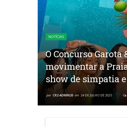
NOTÍCIAS
O Concurso Garota &
movimentar a Prai
show de simpatia e
por
CR2-ADMIN20
em
24 DE JULHO DE 2025