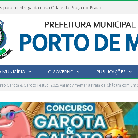
s para a entrega da nova Orla e da Praça do Praião
 MUNICÍPIO
O GOVERNO
PUBLICAÇÕES
so Garota & Garoto FestSol 2025 vai movimentar a Praia da Chácara com um 