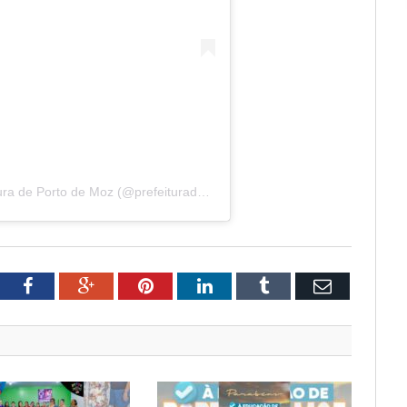
Uma publicação compartilhada por Prefeitura de Porto de Moz (@prefeituradeportodemoz)
tter
Facebook
Google+
Pinterest
LinkedIn
Tumblr
Email