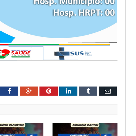
tter
Facebook
Google+
Pinterest
LinkedIn
Tumblr
Email