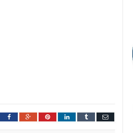
tter
Facebook
Google+
Pinterest
LinkedIn
Tumblr
Email