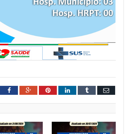
tter
Facebook
Google+
Pinterest
LinkedIn
Tumblr
Email