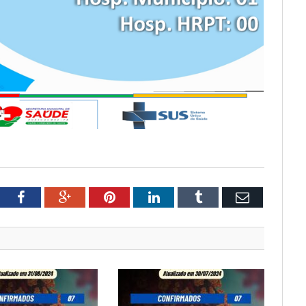
tter
Facebook
Google+
Pinterest
LinkedIn
Tumblr
Email