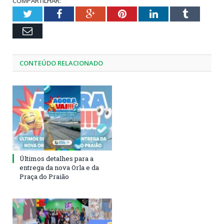
COMPARTILHAR:
Twitter
Facebook
Google+
Pinterest
LinkedIn
Tumblr
Email
CONTEÚDO RELACIONADO
Últimos detalhes para a
entrega da nova Orla e da
Praça do Praião