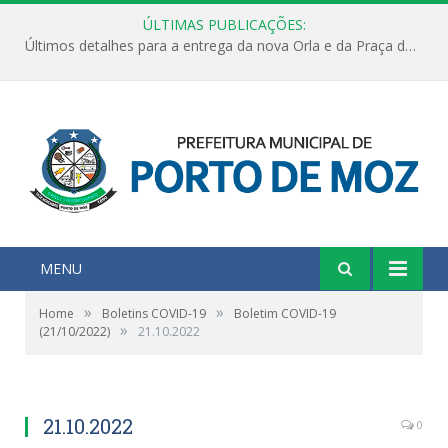
ÚLTIMAS PUBLICAÇÕES:
Últimos detalhes para a entrega da nova Orla e da Praça do Praião
MENU
»
»
Home
Boletins COVID-19
Boletim COVID-19
»
(21/10/2022)
21.10.2022
21.10.2022
0