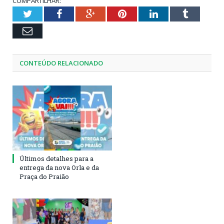
COMPARTILHAR:
Twitter
Facebook
Google+
Pinterest
LinkedIn
Tumblr
Email
CONTEÚDO RELACIONADO
Últimos detalhes para a
entrega da nova Orla e da
Praça do Praião