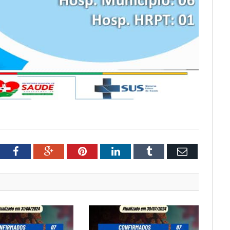
tter
Facebook
Google+
Pinterest
LinkedIn
Tumblr
Email