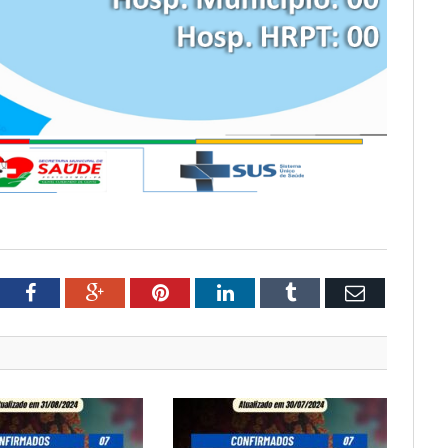
tter
Facebook
Google+
Pinterest
LinkedIn
Tumblr
Email