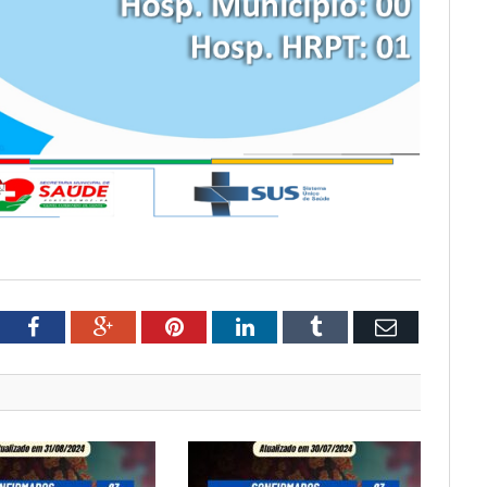
tter
Facebook
Google+
Pinterest
LinkedIn
Tumblr
Email