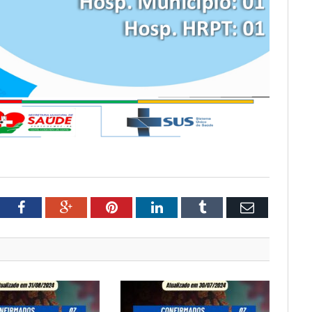
tter
Facebook
Google+
Pinterest
LinkedIn
Tumblr
Email