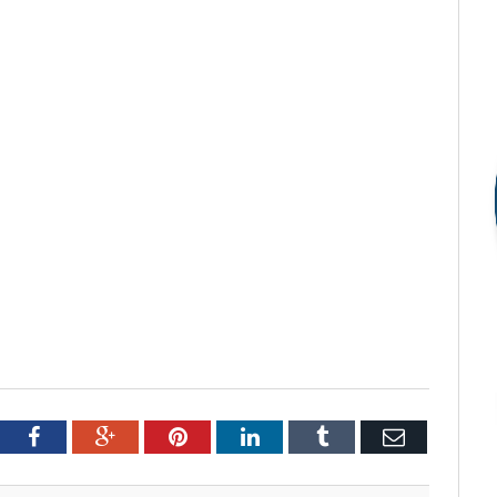
tter
Facebook
Google+
Pinterest
LinkedIn
Tumblr
Email