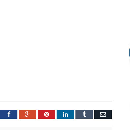
tter
Facebook
Google+
Pinterest
LinkedIn
Tumblr
Email