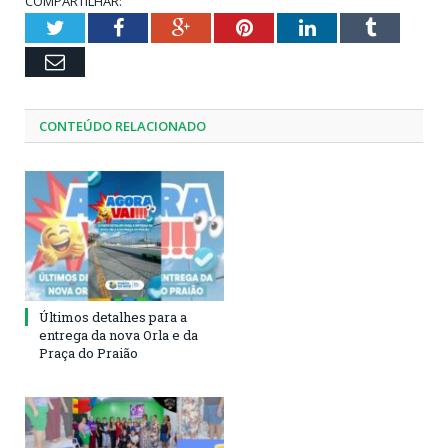
COMPARTILHAR:
Twitter
Facebook
Google+
Pinterest
LinkedIn
Tumblr
Email
CONTEÚDO RELACIONADO
Últimos detalhes para a
entrega da nova Orla e da
Praça do Praião