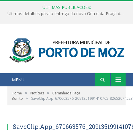
ÚLTIMAS PUBLICAÇÕES:
Últimos detalhes para a entrega da nova Orla e da Praça do Praião
MENU
»
»
Home
Notícias
Caminhada Faça
»
Bonito
SaveClip.App_670663576_2091351991410765_82652074523
SaveClip.App_670663576_2091351991410