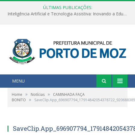
ÚLTIMAS PUBLICAÇÕES:
Inteligência Artificial e Tecnologia Assistiva: Inovando a Educação Especial e Inclusiva
MENU
»
»
Home
Notícias
CAMINHADA FAÇA
»
BONITO
SaveClip.App_696907794_17914842054378722_92068838
SaveClip.App_696907794_1791484205437