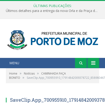
ÚLTIMAS PUBLICAÇÕES:
Últimos detalhes para a entrega da nova Orla e da Praça do Praião
MENU
»
»
Home
Notícias
CAMINHADA FAÇA
»
BONITO
SaveClip.App_700955910_17914842009378722_85898046
SaveClip.App_700955910_1791484200937