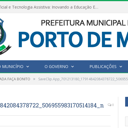
Inteligência Artificial e Tecnologia Assistiva: Inovando a Educação Especial e Inclusiva
 MUNICÍPIO
O GOVERNO
PUBLICAÇÕES
»
ADA FAÇA BONITO
SaveClip.App_701213180_17914842084378722_50695
4842084378722_506955983170514184_n
0