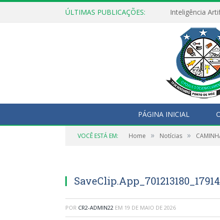
ÚLTIMAS PUBLICAÇÕES:
PÁGINA INICIAL
O
»
»
VOCÊ ESTÁ EM:
Home
Notícias
CAMINH
SaveClip.App_701213180_1791
POR
CR2-ADMIN22
EM
19 DE MAIO DE 2026