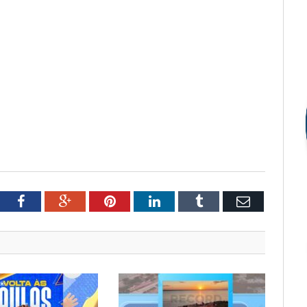
tter
Facebook
Google+
Pinterest
LinkedIn
Tumblr
Email