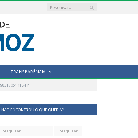
TRANSPARÊNCIA
5983170514184_n
NÃO ENCONTROU O QUE QUERIA?