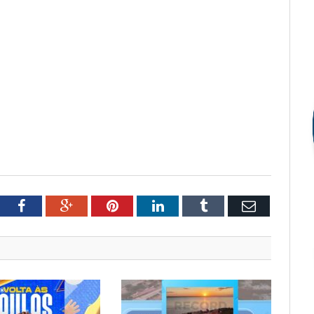
tter
Facebook
Google+
Pinterest
LinkedIn
Tumblr
Email