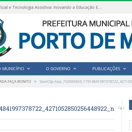
Inteligência Artificial e Tecnologia Assistiva: Inovando a Educação Especial e Inclusiva
 MUNICÍPIO
O GOVERNO
PUBLICAÇÕES
»
ADA FAÇA BONITO
SaveClip.App_702893656_17914841997378722_42710
14841997378722_4271052850256448922_n
0