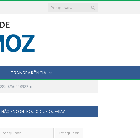
TRANSPARÊNCIA
52850256448922_n
NÃO ENCONTROU O QUE QUERIA?