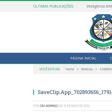
ÚLTIMAS PUBLICAÇÕES:
PÁGINA INICIAL
O
»
»
VOCÊ ESTÁ EM:
Home
Notícias
CAMINH
SaveClip.App_702893656_179
POR
CR2-ADMIN22
EM
19 DE MAIO DE 2026