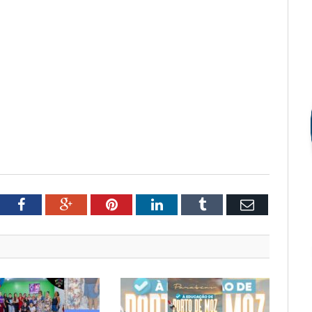
tter
Facebook
Google+
Pinterest
LinkedIn
Tumblr
Email