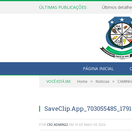
ÚLTIMAS PUBLICAÇÕES:
Últimos detalhe
PÁGINA INICIAL
O
»
»
VOCÊ ESTÁ EM:
Home
Notícias
CAMINH
SaveClip.App_703055485_1791
POR
CR2-ADMIN22
EM
19 DE MAIO DE 2026