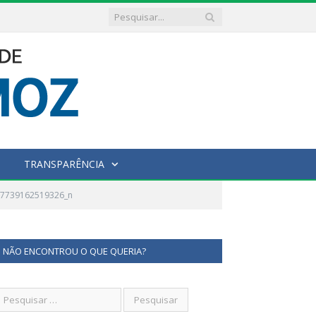
TRANSPARÊNCIA
07739162519326_n
NÃO ENCONTROU O QUE QUERIA?