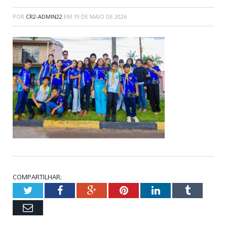
POR
CR2-ADMIN22
EM
19 DE MAIO DE 2026
COMPARTILHAR:
Twitter
Facebook
Google+
Pinterest
LinkedIn
Tumblr
Email