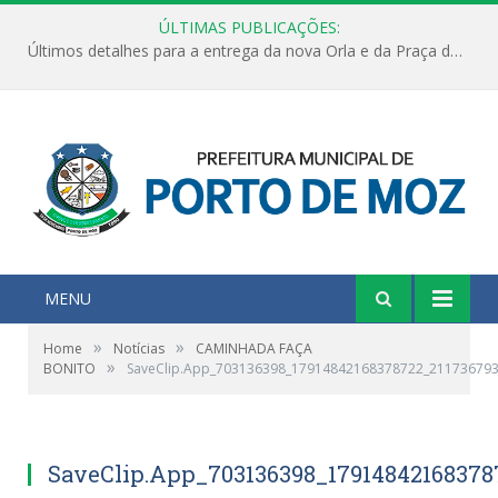
ÚLTIMAS PUBLICAÇÕES:
Últimos detalhes para a entrega da nova Orla e da Praça do Praião
MENU
»
»
Home
Notícias
CAMINHADA FAÇA
»
BONITO
SaveClip.App_703136398_17914842168378722_21173679
SaveClip.App_703136398_1791484216837