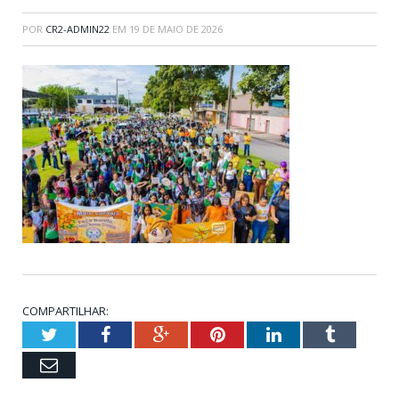
POR
CR2-ADMIN22
EM
19 DE MAIO DE 2026
COMPARTILHAR:
Twitter
Facebook
Google+
Pinterest
LinkedIn
Tumblr
Email