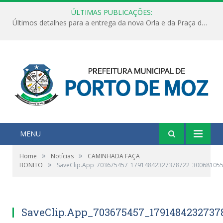
ÚLTIMAS PUBLICAÇÕES:
Últimos detalhes para a entrega da nova Orla e da Praça do Praião
MENU
»
»
Home
Notícias
CAMINHADA FAÇA
»
BONITO
SaveClip.App_703675457_17914842327378722_30068105
SaveClip.App_703675457_1791484232737