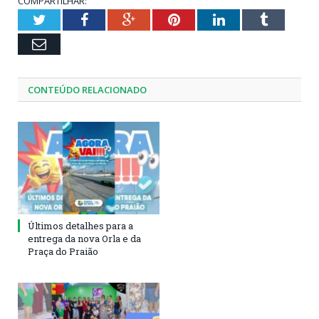
COMPARTILHAR:
Twitter
Facebook
Google+
Pinterest
LinkedIn
Tumblr
Email
CONTEÚDO RELACIONADO
Últimos detalhes para a
entrega da nova Orla e da
Praça do Praião