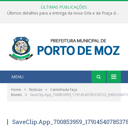
ÚLTIMAS PUBLICAÇÕES:
Últimos detalhes para a entrega da nova Orla e da Praça do Praião
MENU
»
»
Home
Notícias
Caminhada Faça
»
Bonito
SaveClip.App_700853959_17914540785378722_399533667
SaveClip.App_700853959_1791454078537