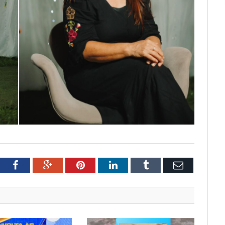
tter
Facebook
Google+
Pinterest
LinkedIn
Tumblr
Email