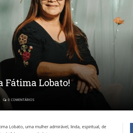
a Fátima Lobato!
0 COMENTÁRIOS
ma Lobato, uma mulher admirável, linda, espiritual, de