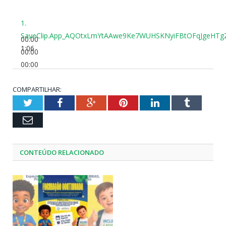
1.
SaveClip.App_AQOtxLmYtAAwe9Ke7WUHSKNyiFBtOFqJgeHTgZ
00:00
1:06
00:00
00:00
COMPARTILHAR:
Twitter
Facebook
Google+
Pinterest
LinkedIn
Tumblr
Email
CONTEÚDO RELACIONADO