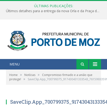
ÚLTIMAS PUBLICAÇÕES:
Últimos detalhes para a entrega da nova Orla e da Praça do Praião
MENU
»
»
Home
Notícias
Compromisso firmado e a união que
»
protege!
SaveClip.App_700799375_917430431333543_7615993359
SaveClip.App_700799375_9174304313335