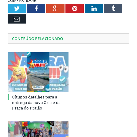
COMPARTILHAR:
Twitter
Facebook
Google+
Pinterest
LinkedIn
Tumblr
Email
CONTEÚDO RELACIONADO
Últimos detalhes para a
entrega da nova Orla e da
Praça do Praião