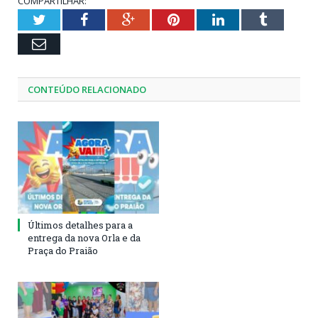
COMPARTILHAR:
Twitter
Facebook
Google+
Pinterest
LinkedIn
Tumblr
Email
CONTEÚDO RELACIONADO
Últimos detalhes para a
entrega da nova Orla e da
Praça do Praião