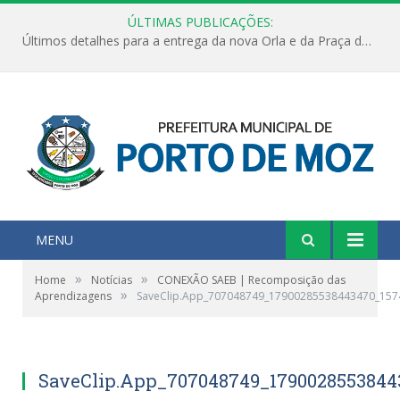
ÚLTIMAS PUBLICAÇÕES:
Últimos detalhes para a entrega da nova Orla e da Praça do Praião
MENU
»
»
Home
Notícias
CONEXÃO SAEB | Recomposição das
»
Aprendizagens
SaveClip.App_707048749_17900285538443470_15
SaveClip.App_707048749_1790028553844