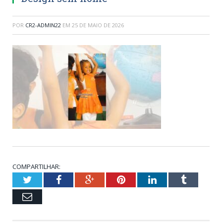
POR
CR2-ADMIN22
EM
25 DE MAIO DE 2026
COMPARTILHAR:
Twitter
Facebook
Google+
Pinterest
LinkedIn
Tumblr
Email