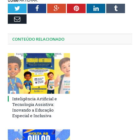
00:00
00:33
Twitter
Facebook
Google+
Pinterest
LinkedIn
Tumblr
Email
CONTEÚDO RELACIONADO
Inteligência Artificial e
Tecnologia Assistiva:
Inovando a Educação
Especial e Inclusiva