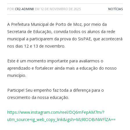
POR
CR2-ADMIN8
EM
12 DE NOVEMBRO DE 2025
NOTÍCIAS
A Prefeitura Municipal de Porto de Moz, por meio da
Secretaria de Educação, convida todos os alunos da rede
municipal a participarem da prova do SisPAE, que acontecerá
nos dias 12 e 13 de novembro.
Este é um momento importante para avaliarmos o
aprendizado e fortalecer ainda mais a educação do nosso
município.
Participe! Seu empenho faz toda a diferença para o
crescimento da nossa educação.
https://www.instagram.com/reel/DQ6mFepAM7m/?
utm_source=ig_web_copy_link&igsh=MzRlODBiNWFlZA==