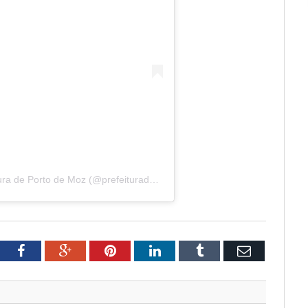
Uma publicação compartilhada por Prefeitura de Porto de Moz (@prefeituradeportodemoz)
tter
Facebook
Google+
Pinterest
LinkedIn
Tumblr
Email