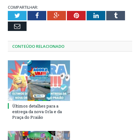
COMPARTILHAR:
Twitter
Facebook
Google+
Pinterest
LinkedIn
Tumblr
Email
CONTEÚDO RELACIONADO
Últimos detalhes para a
entrega da nova Orla e da
Praça do Praião