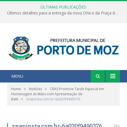
ÚLTIMAS PUBLICAÇÕES:
Últimos detalhes para a entrega da nova Orla e da Praça do Praião
MENU
»
»
Home
Notícias
CRAS Promove Tarde Especial em
Homenagem às Mães com Apresentação de
»
Balé
snapinsta.com.br-6a020f9490376
snapinsta.com.br-6a020f9490376
0