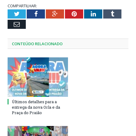
COMPARTILHAR:
Twitter
Facebook
Google+
Pinterest
LinkedIn
Tumblr
Email
CONTEÚDO RELACIONADO
Últimos detalhes para a
entrega da nova Orla e da
Praça do Praião