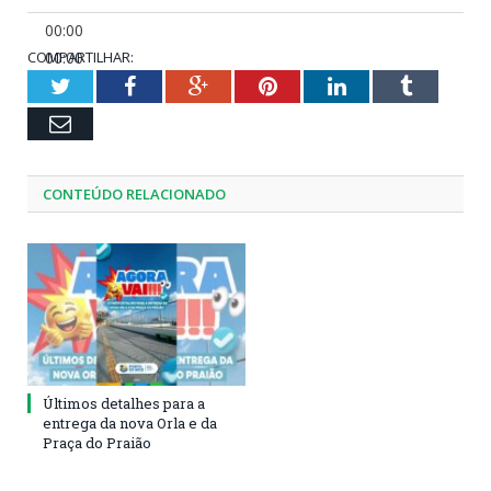
00:00
COMPARTILHAR:
00:00
00:25
Twitter
Facebook
Google+
Pinterest
LinkedIn
Tumblr
Email
CONTEÚDO RELACIONADO
Últimos detalhes para a
entrega da nova Orla e da
Praça do Praião