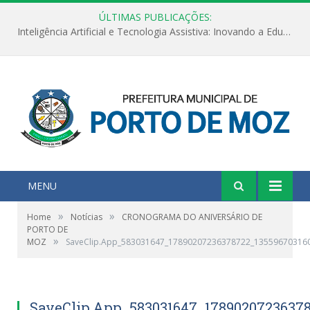
ÚLTIMAS PUBLICAÇÕES:
Inteligência Artificial e Tecnologia Assistiva: Inovando a Educação Especial e Inclusiva
MENU
»
»
Home
Notícias
CRONOGRAMA DO ANIVERSÁRIO DE
PORTO DE
»
MOZ
SaveClip.App_583031647_17890207236378722_13559670316
SaveClip.App_583031647_1789020723637