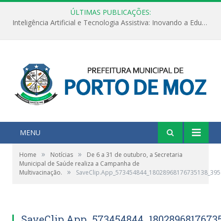
ÚLTIMAS PUBLICAÇÕES:
Inteligência Artificial e Tecnologia Assistiva: Inovando a Educação Especial e Inclusiva
MENU
»
»
Home
Notícias
De 6 a 31 de outubro, a Secretaria
Municipal de Saúde realiza a Campanha de
»
Multivacinação.
SaveClip.App_573454844_18028968176735138_39
SaveClip.App_573454844_1802896817673