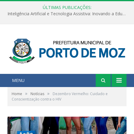
ÚLTIMAS PUBLICAÇÕES:
Inteligência Artificial e Tecnologia Assistiva: Inovando a Educação Especial e Inclusiva
MENU
»
»
Home
Notícias
Dezembro Vermelho: Cuidado e
Conscientização contra o HIV