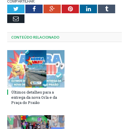
COMPARTILHAR:
Twitter
Facebook
Google+
Pinterest
LinkedIn
Tumblr
Email
CONTEÚDO RELACIONADO
Últimos detalhes para a
entrega da nova Orla e da
Praça do Praião