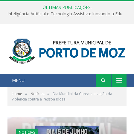
ÚLTIMAS PUBLICAÇÕES:
Inteligência Artificial e Tecnologia Assistiva: Inovando a Educação Especial e Inclusiva
MENU
»
»
Home
Notícias
Dia Mundial da Conscientização da
Violência contra a Pessoa Idosa
NOTÍCIAS