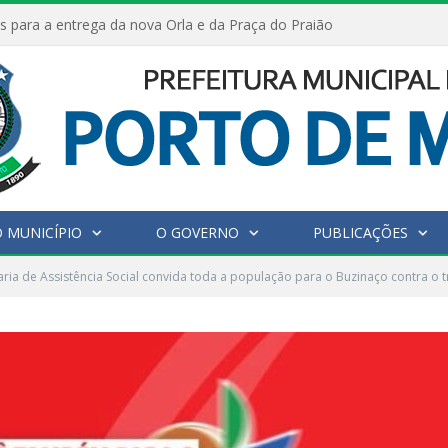
s para a entrega da nova Orla e da Praça do Praião
 MUNICÍPIO
O GOVERNO
PUBLICAÇÕES
aria de Assistência Social convida toda a população para o Buzinaço contra o tr