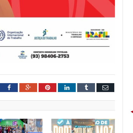
tter
Facebook
Google+
Pinterest
LinkedIn
Tumblr
Email