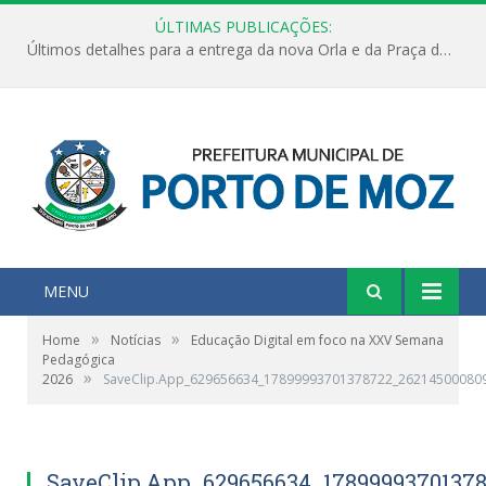
ÚLTIMAS PUBLICAÇÕES:
Últimos detalhes para a entrega da nova Orla e da Praça do Praião
MENU
»
»
Home
Notícias
Educação Digital em foco na XXV Semana
Pedagógica
»
2026
SaveClip.App_629656634_17899993701378722_26214500080
SaveClip.App_629656634_1789999370137