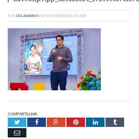
POR
CR2-ADMIN15
EM
12 DE FEVEREIRO DE 2026
COMPARTILHAR:
Twitter
Facebook
Google+
Pinterest
LinkedIn
Tumblr
Email