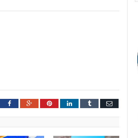
tter
Facebook
Google+
Pinterest
LinkedIn
Tumblr
Email